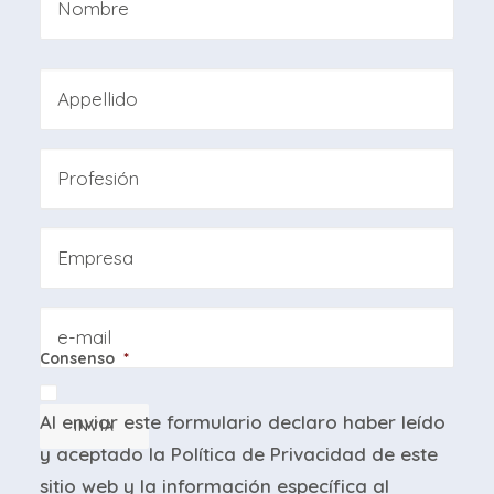
Nombre
Apellidos
Professione
Azienda
Email
Consenso
*
Al enviar este formulario declaro haber leído
INVIA
y aceptado la
Política de Privacidad
de este
sitio web y la
información específica
al