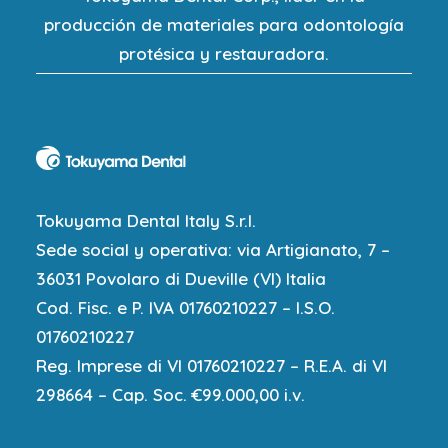
producción de materiales para odontología
protésica y restauradora.
Tokuyama Dental Italy S.r.l.
Sede social y operativa: via Artigianato, 7 –
36031 Povolaro di Dueville (VI) Italia
Cod. Fisc. e P. IVA 01760210227 – I.S.O.
01760210227
Reg. Imprese di VI 01760210227 – R.E.A. di VI
298664 – Cap. Soc. €99.000,00 i.v.