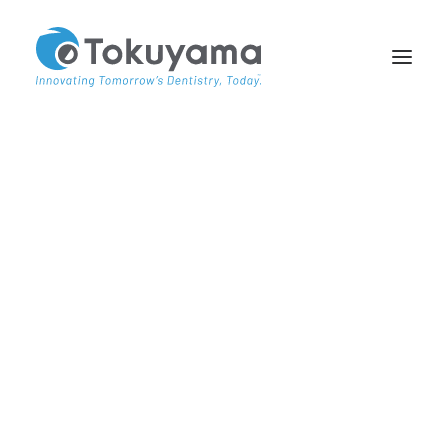
QUIÉNES SOMOS
PARTNER
ACADEMY TV
CASE REPORT
La monografía de Dentista Moderno para
Tokuyama Dental
Un composite para cada sonrisa
La monografía de Dentista Moderno para
Tokuyama Dental
El Dentista Moderno lanza “Un composite