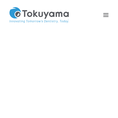
QUIÉNES SOMOS
PARTNER
Noticias del mundo
ACADEMY TV
CASE REPORT
Tokuyama
Desde el último producto hasta el calendario
de eventos, desde las citas formativas Toku
Academy hasta los enfoques de casos
clínicos.
Manténgase informado sobre las novedades