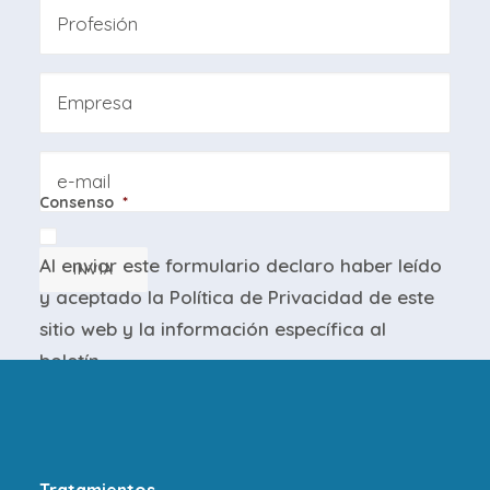
Apellidos
Professione
Azienda
Email
Consenso
*
Al enviar este formulario declaro haber leído
INVIA
y aceptado la
Política de Privacidad
de este
sitio web y la
información específica
al
boletín.