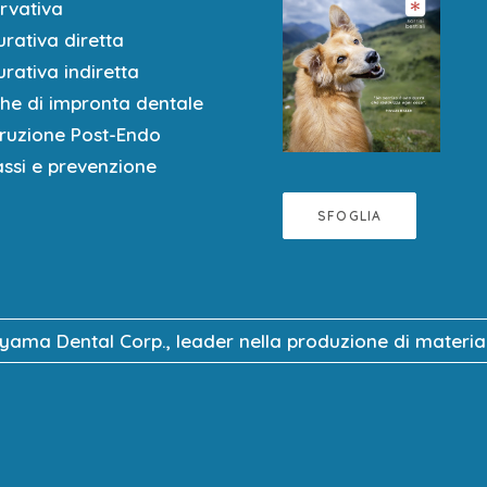
rvativa
rativa diretta
rativa indiretta
che di impronta dentale
truzione Post-Endo
assi e prevenzione
SFOGLIA
uyama Dental Corp., leader nella produzione di materiali