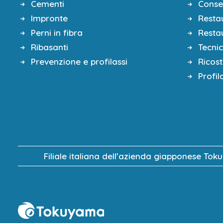
Cementi
Conse
Impronte
Restau
Perni in fibra
Restau
Ribasanti
Tecni
Prevenzione e profilassi
Ricos
Profil
Filiale italiana dell’azienda giapponese Tok