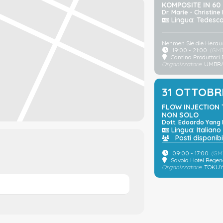
KOMPOSITE IN 60
Dr. Marie - Christin
Lingua: Tedesc
Nehmen Sie die Herau
19:00 - 21:00
(GM
Cantina Produttori 
Organizzatore
UMBR
31 OTTOBR
FLOW INJECTION 
NON SOLO
Dott. Edoardo Yang 
Lingua: Italiano
Posti disponibil
09:00 - 17:00
(GM
Savoia Hotel Rege
Organizzatore
TOKUY