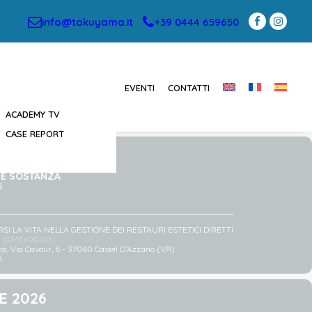
info@tokuyama.it
+39 0444 659650
EVENTI
CONTATTI
ACADEMY TV
CASE REPORT
TTEMBRE 2026
 E SOSTANZA
i
I LA VITA NELLA GESTIONE DEI RESTAURI ESTETICI DIRETTI
(GMT+00:00)
na
, Via Cavour, 6 - 37060 Castel D’Azzano (VR)
A
E 2026