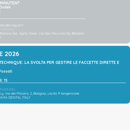
 MINUTEN?
e Dudek
o
sforderung an?
T+00:00)
Bolzano Soc. Agric. Coop.
, Via San Maurizio 36, Bolzano
A
E 2026
TECHNIQUE: LA SVOLTA PER GESTIRE LE FACCETTE DIRETTE E
Fossati
i: 15
T+00:00)
ncy
, Via del Pilastro, 2, Bologna, uscita 9 tangenziale
AMA DENTAL ITALY