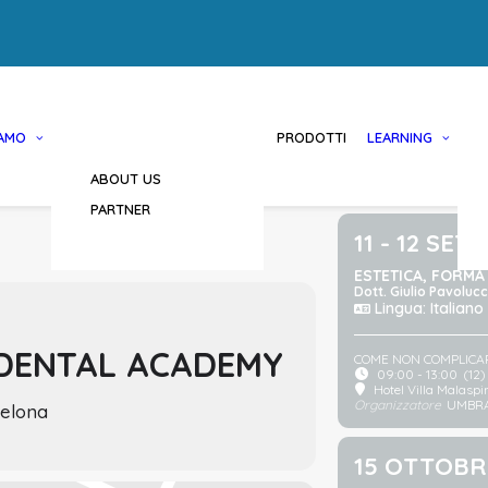
IAMO
PRODOTTI
LEARNING
ABOUT US
PARTNER
11 - 12 SE
ESTETICA, FORMA
Dott. Giulio Pavolucc
Lingua: Italiano
DENTAL ACADEMY
COME NON COMPLICARS
09:00 - 13:00
(12)
Hotel Villa Malaspi
Organizzatore
UMBR
celona
15 OTTOBR