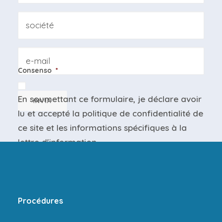
Azienda
Email
Consenso
*
En soumettant ce formulaire, je déclare avoir
INVIA
lu et accepté la
politique de confidentialité
de
ce site et les
informations spécifiques
à la
lettre d'information.
Procédures