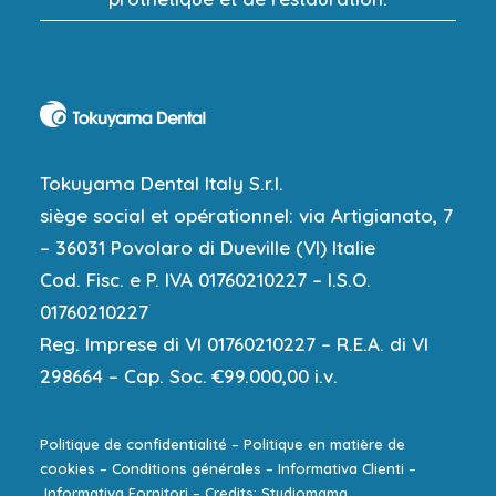
Tokuyama Dental Italy S.r.l.
siège social et opérationnel: via Artigianato, 7
– 36031 Povolaro di Dueville (VI) Italie
Cod. Fisc. e P. IVA 01760210227 – I.S.O.
01760210227
Reg. Imprese di VI 01760210227 – R.E.A. di VI
298664 – Cap. Soc. €99.000,00 i.v.
Politique de confidentialité
–
Politique en matière de
cookies
–
Conditions générales
–
Informativa Clienti
–
Informativa Fornitori
–
Credits: Studiomama