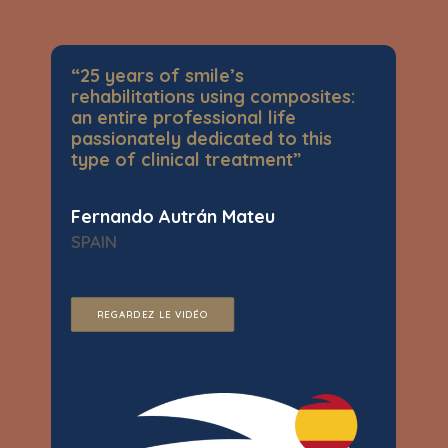
“25 years of smile’s
rehabilitations using composites:
an entire professional life
passionately dedicated to this
type of clinical treatment”
Fernando Autrán Mateu
SPAIN
REGARDEZ LE VIDÉO