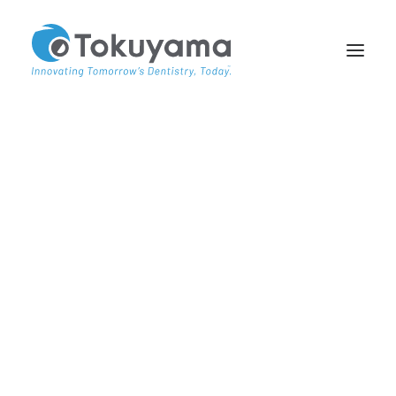
À PROPOS DE NOUS
PARTENAIRES
ACADEMY TV
ÉTUDES DE CAS
Bienvenue à la TOKU
Academy
Chez Tokuyama, nous nous efforçons
constamment d'aider les professionnels
à soigner les patients afin qu'ils puissent