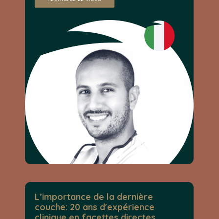
L’importance de la dernière
couche: 20 ans d'expérience
clinique en facettes directes