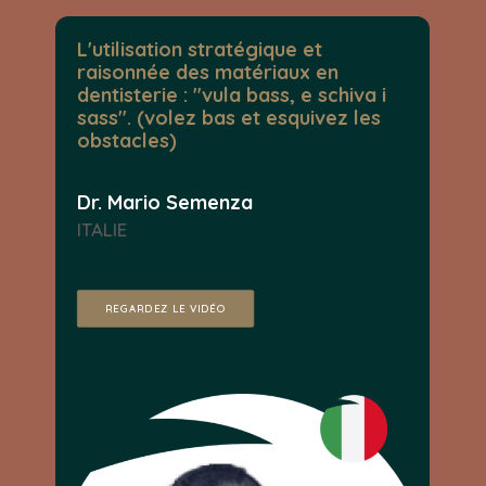
L'utilisation stratégique et
raisonnée des matériaux en
dentisterie : "vula bass, e schiva i
sass". (volez bas et esquivez les
obstacles)
Dr. Mario Semenza
ITALIE
REGARDEZ LE VIDÉO