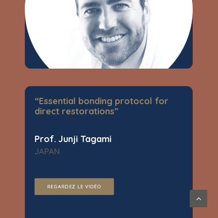
“Essential bonding protocol for
direct restorations”
Prof. Junji Tagami
JAPAN
REGARDEZ LE VIDÉO