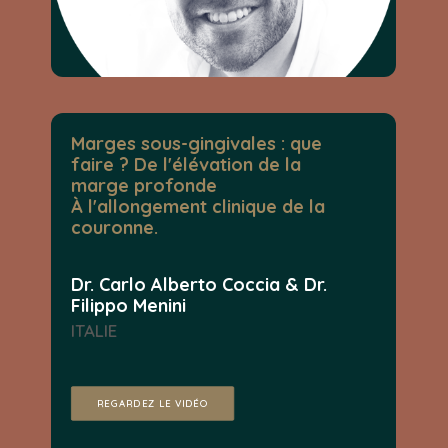
Marges sous-gingivales : que
faire ? De l'élévation de la
marge profonde
À l'allongement clinique de la
couronne.
Dr. Carlo Alberto Coccia & Dr.
Filippo Menini
ITALIE
REGARDEZ LE VIDÉO