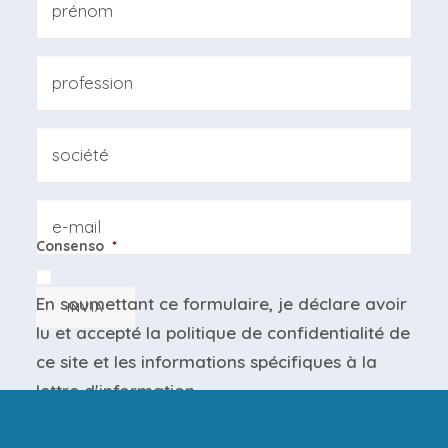
Prénom
Professione
Azienda
Email
Consenso
*
En soumettant ce formulaire, je déclare avoir
INVIA
lu et accepté la
politique de confidentialité
de
ce site et les
informations spécifiques
à la
lettre d'information.