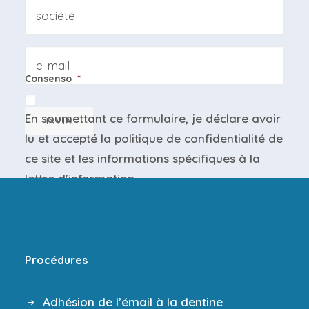
Azienda
Email
Consenso
*
En soumettant ce formulaire, je déclare avoir
INVIA
lu et accepté la
politique de confidentialité
de
ce site et les
informations spécifiques
à la
lettre d'information.
Procédures
Adhésion de l’émail à la dentine