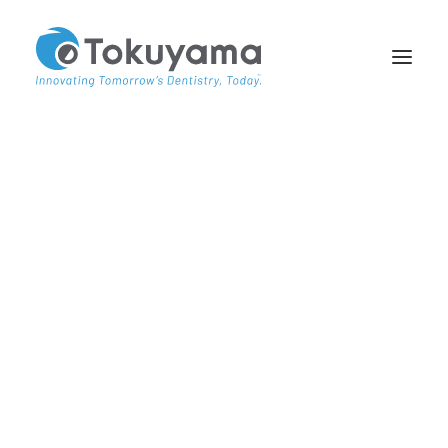
À PROPOS DE NOUS
PARTENAIRES
Nos partenaires et
distributeurs dans le
ACADEMY TV
ÉTUDES DE CAS
monde