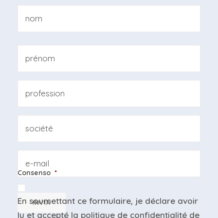
Nom
*
Nom
Prénom
Professione
Azienda
Email
Consenso
*
En soumettant ce formulaire, je déclare avoir
INVIA
lu et accepté la
politique de confidentialité
de