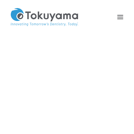
À PROPOS DE NOUS
PARTENAIRES
ACADEMY TV
ÉTUDES DE CAS
FRESH #14
Sourires quotidiens
Consulter le catalogue