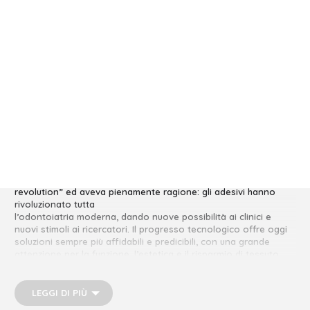
Dettagli evento
Roulet definì l’adesione smalto dentinale come “Silent
revolution” ed aveva pienamente ragione: gli adesivi hanno
rivoluzionato tutta
l’odontoiatria moderna, dando nuove possibilità ai clinici e
nuovi stimoli ai ricercatori. Il progresso tecnologico offre oggi
soluzioni sempre più affidabili e predicibili, con una grande
attenzione per la funzione, l’estetica e il risparmio di tessuto
biologico. Le resine composite in particolare offrono grandi
possibilità di intervento e reintervento, anche nei casi di
veneering completi. Non si può tuttavia fare affidamento solo
LEGGI DI PIÙ
sulle nuove tecnologie: alla base di tutto deve esserci sempre