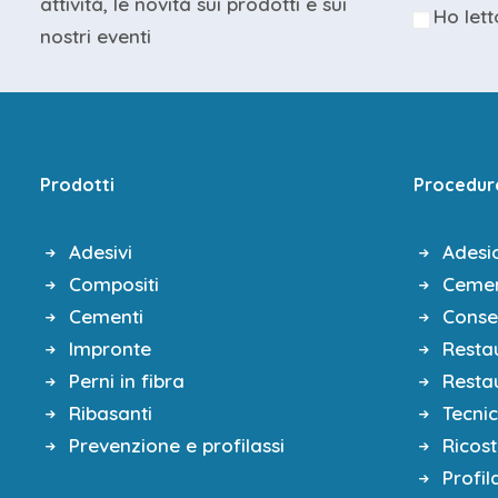
attività, le novità sui prodotti e sui
🗓️ PROGRAMMA LAVORI | 09.00 | 16
Ho lett
nostri eventi
☕️
10.45
Coffee break
🍽️
13.00
Lunch
💶 QUOTA DI ISCRIZIONE:
€ 180,00 + IVA = € 219,60
Prodotti
Procedur
Convertibile in Buono Acq
L’iscrizione sarà valida a ricevimen
Adesivi
Adesi
UNICREDIT BANCA – IBAN IT 88 A 
Compositi
Cemen
Causale da indicare nel pagame
Cementi
Conse
Impronte
Restau
Scarica la locandina del corso
Perni in fibra
Restau
Ribasanti
Tecni
Prevenzione e profilassi
Ricos
Profil