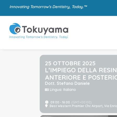
Innovating Tomorrow's Dentistry, Today.™
25 OTTOBRE 2025
L’IMPIEGO DELLA RES
ANTERIORE E POSTERIO
Dott. Stefano Daniele
Lingua: Italiano
09:00 - 16:00
(GMT+00:00)
Best Western Premier Chc Airport
, Via Enr