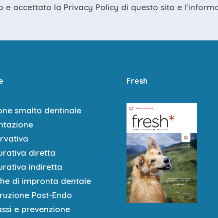
.00
o e accettato la
Privacy Policy
di questo sito e
l'inform
e
Fresh
uisto materiale Tokuyama
to bonifico intestato a
Umbra Spa
one smalto dentinale
02008 05364 000029404530
tazione
nto: CODICE CORSO TOK251
rvativa
rativa diretta
rativa indiretta
che di impronta dentale
truzione Post-Endo
assi e prevenzione