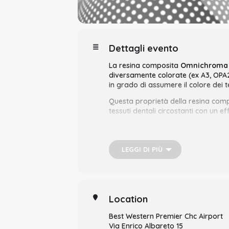
Dettagli evento
La resina composita
Omnichroma
diversamente colorate (ex A3, OPA2,
in grado di assumere il colore dei t
Questa proprietà della resina comp
tessuti dentali circostanti con un e
Al fine di ottenere degli ottimi risu
clinico di conoscere le caratterist
Omnichroma.
LEGGI DI PIÙ
Obiettivo del corso è mostrare ai pa
step, con il fine di illustrare dei 
conservativo e uno perfettamente in
Location
Parte pratica con la realizzazione d
Best Western Premier Chc Airport
Via Enrico Albareto 15