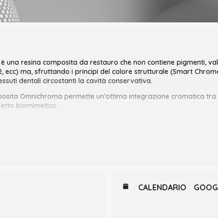
è una resina composita da restauro che non contiene pigmenti, va
 ecc) ma, sfruttando i principi del colore strutturale (Smart Chrom
essuti dentali circostanti la cavità conservativa.
osita Omnichroma permette un’ottima integrazione cromatica tra il
ffetto biomimetico.
ltati, dal punto di vista estetico, è necessario, tuttavia, un sintetico
iche del prodotto e dei suggerimenti per ottenere il massimo risultat
rtecipanti una sequenza di casi clinici riguardanti restauri diretti po
piccoli accorgimenti d’impiego del materiale che fanno la differenza 
tegrato con i tessuti dentali circostanti dal punto di vista cromatic
CALENDARIO
GOOG
i modellini prototipali da parte del Relatore.