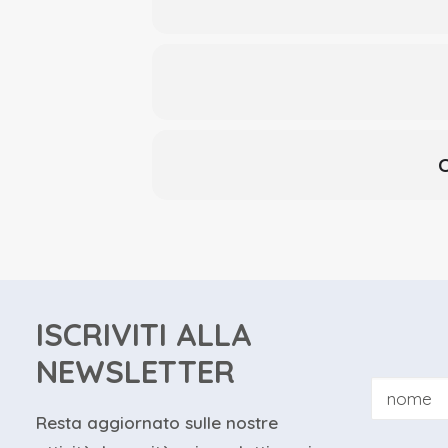
👨🏻‍⚕️ PROFILO DEL RELATORE:
Stefano Daniele DDS, MSc
Laurea in Odontoiatria e Protesi De
Master Universitario di II livello i
Incarico di Professore a contratto 
C
Orientale con sede a Novara negli
Tutore Universitario – clinico e dida
Milano negli anni accademici 2004-
Socio attivo della Società Italian
Board scientifico delle riviste Euro
Collabora con Tokuyama Dental Ita
ISCRIVITI ALLA
pubblicazioni su riviste nazionali ed
NEWSLETTER
Svolge la libera professione a Milan
cariologia ed alla diagnosi e tratta
Resta aggiornato sulle nostre