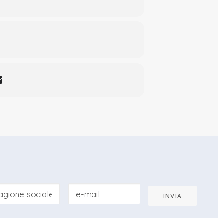
a 110 / 110 Lode.
gna nel 2004.
 presso l’Università del Piemonte
atria e Protesi Dentale dell’Università di
iatria Materno Infantile OMI.
omatica Omnichroma. Autore di
tetica, alla protesi fissa, alla
INVIA