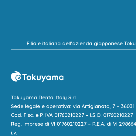
Filiale italiana dell’azienda giapponese Tok
Tokuyama Dental Italy S.r.l.
Sede legale e operativa: via Artigianato, 7 – 36031 
Cod. Fisc. e P. IVA 01760210227 – I.S.O. 01760210227
Reg. Imprese di VI 01760210227 – R.E.A. di VI 29866
i.v.