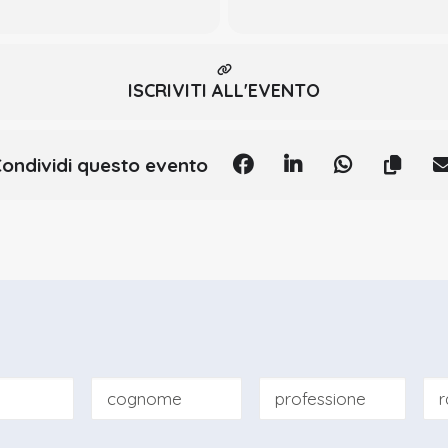
ntale presso Università di Milano nel 2001 con votazione finale pari 
ISCRIVITI ALL'EVENTO
n Odontoiatria Clinica con Minimo Intervento presso Università di Bolo
per l’insegnamento di Odontoiatria Conservativa e Materiali Dentali
ondividi questo evento
 anni accademici 2006-2015.
ttico – per gli studenti del IV e V anno del corso di Laurea in Odontoi
2019.
a di Odontoiatria Conservativa SIDOC e membro del network di Odonto
pean Journal of Paediatric Dentistry EJPD, il Dentista Moderno.
ly per lo sviluppo e messa a punto della resina composita non cr
 internazionali. Relatore a corsi e congressi.
o dedicandosi in maniera particolare all’Odontoiatria restaurativa es
mento dei difetti dello smalto.