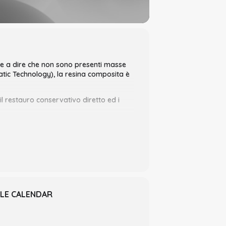
le a dire che non sono presenti masse
atic Technology), la resina composita è
 restauro conservativo diretto ed i
 e semplice training che permetterà al
o dall’impiego della resina composita
steriori e anteriori, spiegati step by
tra ottenere un buon restauro
o.
LE CALENDAR