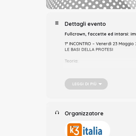
Dettagli evento
Fullcrown, faccette ed intarsi: i
1° INCONTRO – Venerdì 23 Maggio
LE BASI DELLA PROTESI
Teoria:
Raccolta dati per stilare un pi
Analisi estetica e fonetica
LEGGI DI PIÙ
L’occlusione, la base fondamental
Dimensione Verticale, Massima In
A cosa serve l’arco facciale, co
Organizzatore
Mock-up: strumento reversibile 
semplice e predicibile?