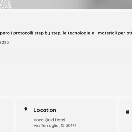
mpara i protocolli step by step, le tecnologie e i materiali per 
 2025
ano di trattamento completo
e per la clinica quotidiana di successo. Come edove fare i ritocchi 
tercuspidazione, Relazione centrica. Quali sono ledifferenze?
nfronto tra materiali e metodi
Location
di previsualizzazione, comunicazione checkfunzionale e provvisorio
Voco Quid Hotel
Via Terraglio, 15 30174