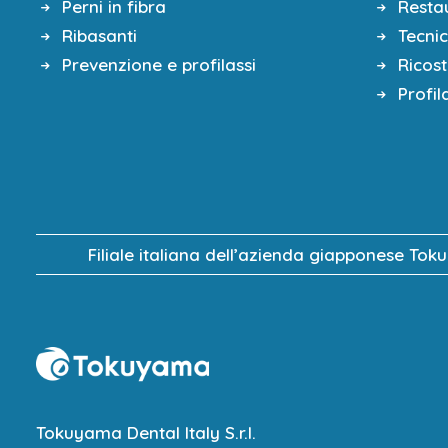
Perni in fibra
Restau
Faccette e Full Veneer, la funzi
Ribasanti
Tecni
Step By Step per preparare corre
Prevenzione e profilassi
Ricos
Pratica:
Profil
Preparazioni di elementi ANTERIO
Filiale italiana dell’azienda giapponese Tok
Tokuyama Dental Italy S.r.l.