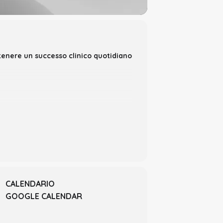
ottenere un successo clinico quotidiano
occlusali con criterio
CALENDARIO
GOOGLE CALENDAR
. Come farlo senza errori in modo