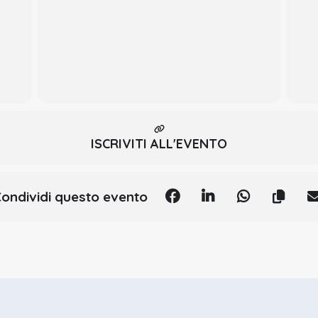
esione, adesivi e cementi
io
 la relazione centrica
ISCRIVITI ALL'EVENTO
dello con passaggi step by step
ondividi questo evento
a
o e come devo preparare? Linea di finitura o no?