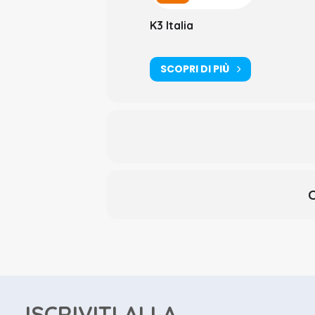
La protesi adesiva: basi dell’ad
K3 Italia
Isolamento del campo operator
Pratica:
SCOPRI DI PIÙ
Registrare l’Arco Facciale
Le diverse modalità per rilevare
Registrazione occlusale
Mock-up live del relatore su mo
Programma e orariGi
C
2° INCONTRO
INDIRETTI POSTERIORI
Teoria:
Diretti o indiretti? Criteri di scelt
ISCRIVITI ALLA
PREPARAZIONI PROTESICHE: quant