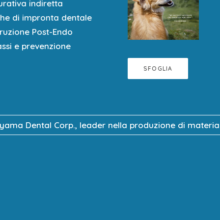
rativa indiretta
one come criterio decisionale di preparazione
che di impronta dentale
ttamente in queste situazioni cliniche.
truzione Post-Endo
assi e prevenzione
RI su modello: Faccette e Full Veneer.
SFOGLIA
uyama Dental Corp., leader nella produzione di materiali