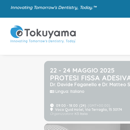
Innovating Tomorrow's Dentistry, Today.™
22 - 24 MAGGIO 2025
PROTESI FISSA ADESIV
Dr. Davide Faganello e Dr. Matteo S
Lingua: Italiano
09:00 - 18:00
(24)
(GMT+00:00)
Voco Quid Hotel
, Via Terraglio, 15 30174
Organizzatore
K3 Italia