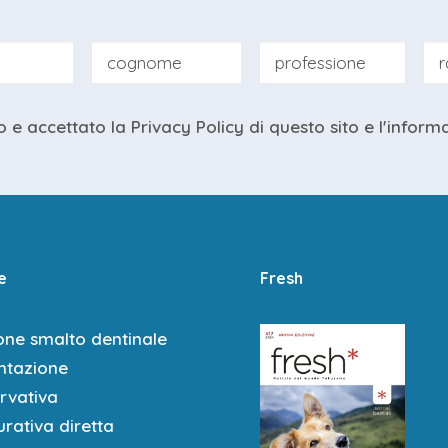
ompleta è ancora l’unica soluzione?
e zirconia
le Tops Occlusali? Scelta terapeutica e tecniche step by step di pr
o e accettato la
Privacy Policy
di questo sito e
l'inform
anufatti: protocolli di cementazione
li per usarli
IORI su modello: Overlay, Onlay, Veneerlay, Full Crown.
e
Fresh
one smalto dentinale
tazione
a
rvativa
enti, spessori e geometrie
rativa diretta