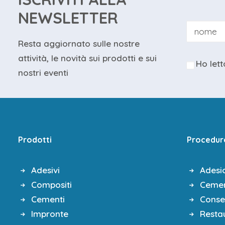
La protesi adesiva: la corona c
NEWSLETTER
Materiali: disilicato, feldspatica 
Resta aggiornato sulle nostre
Full Crown, Onlay, Overlay o Tab
attività, le novità sui prodotti e sui
Buildup e IDS
Ho lett
nostri eventi
Trattamento substrati dente e m
Frese e Sistema Sonico, conoscer
Pratica:
Preparazioni di elementi POSTER
Prodotti
Procedur
3° INCONTRO
INDIRETTI ANTERIORI
Adesivi
Adesi
Teoria:
Compositi
Cemen
Diretti o indiretti? Criteri di scelt
Cementi
Conse
Quanto e come preparare? Strum
Impronte
Restau