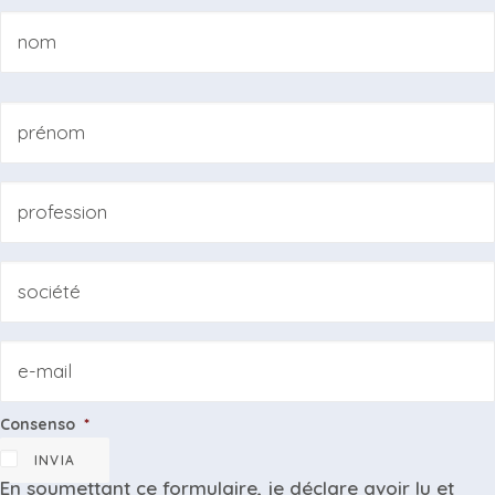
Nom
*
Nom
Prénom
Professione
Azienda
Email
Consenso
*
INVIA
En soumettant ce formulaire, je déclare avoir lu et