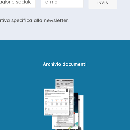
INVIA
ativa specifica
alla newsletter.
Archivio documenti
, seguiti step by step dal relatore
, seguiti step by step dal relatore