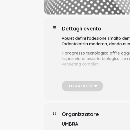
Dettagli evento
Roulet definì l’adesione smalto den
l’odontoiatria moderna, dando nuove 
Il progresso tecnologico offre oggi s
risparmio di tessuto biologico. Le r
veneering completi.
Non si può tuttavia fare affidament
piano di trattamento che tenga conto
LEGGI DI PIÙ
Durante la relazione verranno anali
un’ottima soluzione per il paziente 
L’obiettivo è quello di trasmettere
anche quali siano i più comuni error
Organizzatore
UMBRA
👨🏻‍⚕️ PROFILO DEL RELATORE: