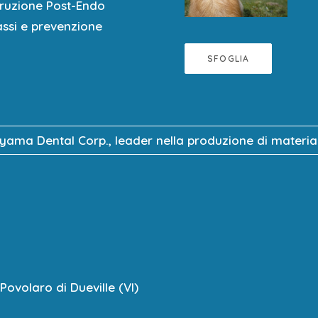
le in
VOUCHER di € 150,00
per acquisto materiale
TOKUYAMA, vali
truzione Post-Endo
assi e prevenzione
formalizzata al ricevimento del bonifico intestato a Umbra Spa
2008 05364 000029404530
SFOGLIA
uyama Dental Corp., leader nella produzione di materiali
Povolaro di Dueville (VI)