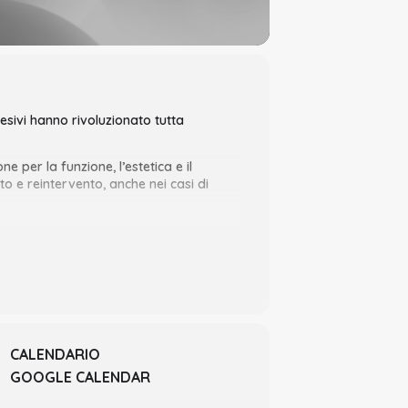
sivi hanno rivoluzionato tutta
e per la funzione, l’estetica e il
to e reintervento, anche nei casi di
re una corretta diagnosi, seguita da un
interesse della salute del paziente.
rvativi diretti, che costituiscano
bito messe in pratica, evidenziando
CALENDARIO
GOOGLE CALENDAR