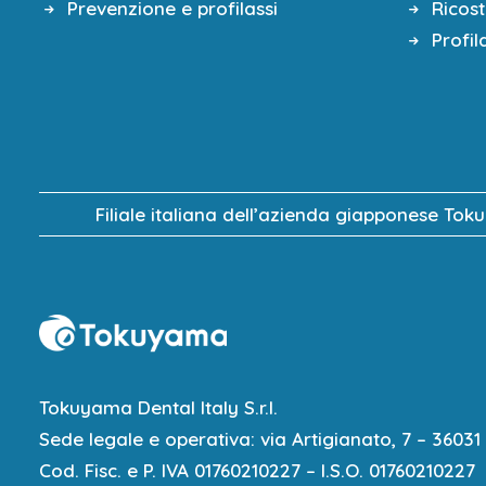
€ 450,00 (IVA inclusa)
– convertibi
Prevenzione e profilassi
Ricos
Profil
L’iscrizione al corso si considera 
UNICREDIT BANCA IBAN IT 88 A 0
Indicare causale: PAV296
Scarica la locandina del corso
Filiale italiana dell’azienda giapponese Tok
Tokuyama Dental Italy S.r.l.
Sede legale e operativa: via Artigianato, 7 – 36031 
Cod. Fisc. e P. IVA 01760210227 – I.S.O. 01760210227