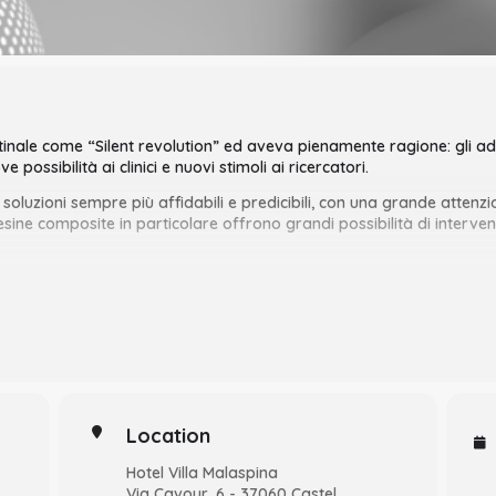
tinale come “Silent revolution” ed
aveva pienamente ragione: gli ade
possibilità ai clinici e nuovi stimoli
ai ricercatori.
oluzioni sempre più affidabili e predicibili, con una grande attenzion
esine composite in particolare offrono grandi possibilità di interven
o solo sulle nuove tecnologie: alla base di tutto deve esserci semp
 di indicazioni e controindicazioni di ogni soluzione possibile, nell’
zzate le procedure cliniche necessarie ad eseguire dei restauri conse
sia dal punto di vista biologico/funzionale che estetico.
 ai partecipanti queste procedure, in
modo che possano essere da su
i da evitare.
Location
Hotel Villa Malaspina
Via Cavour, 6 - 37060 Castel