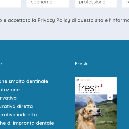
iche
o e accettato la
Privacy Policy
di questo sito e
l'inform
 PRATICA | 14.00 | 18.00
ttori anteriori e posteriori
i settori anteriori
e
Fresh
a
one smalto dentinale
one da parte dei discenti di restauri su modelli anatomici artificiali
tazione
rvativa
E PRATICA | 09.00 | 13.00
rativa diretta
one da parte dei discenti di restauri su modelli anatomici artificiali
rativa indiretta
che di impronta dentale