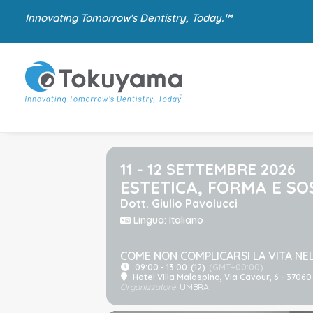
Innovating Tomorrow's Dentistry, Today.™
11 - 12 SETTEMBRE 2026
ESTETICA, FORMA E S
Dott. Giulio Pavolucci
Lingua: Italiano
COME NON COMPLICARSI LA VITA NEL
09:00 - 13:00
(12)
(GMT+00:00)
Hotel Villa Malaspina
, Via Cavour, 6 - 3706
Organizzatore
UMBRA