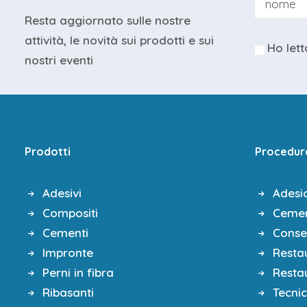
Proprietà cromatiche e acromat
Resta aggiornato sulle nostre
Concetti generali di adesione
attività, le novità sui prodotti e sui
Ho lett
nostri eventi
LUNCH | 13.00 | 14.00
PROGRAMMA DELLA PARTE TEORICA +
La stratificazione classica nei se
La stratificazione semplificata ne
Prodotti
Procedur
Tecniche di rifinitura e lucidatur
Adesivi
Adesi
Esercitazione pratica con esecuzi
Compositi
Cemen
Cementi
Conse
🗓️ DAY 2 – PROGRAMMA DELLA PART
Impronte
Restau
Esercitazione pratica con esecuzi
Perni in fibra
Restau
💶 QUOTA DI ISCRIZIONE:
Ribasanti
Tecni