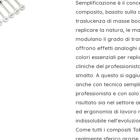
Semplificazione è il con
composito, basato sulla 
traslucenza di masse bod
replicare la natura, le m
modulano il grado di tra
offrono effetti analoghi 
colori essenziali per repl
cliniche del professionis
smalto. A questo si aggiun
anche con tecnica sempli
professionista e con solo
risultato sia nel settore 
ed ergonomia di lavoro n
indissolubile nell’evoluzi
Come tutti i compositi T
realmente sferico grazie 