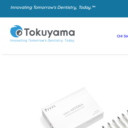
Innovating Tomorrow's Dentistry, Today.™
CHI S