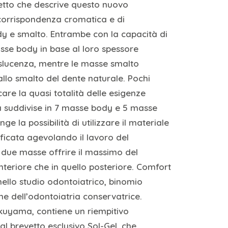
cetto che descrive questo nuovo
corrispondenza cromatica e di
y e smalto. Entrambe con la capacità di
asse body in base al loro spessore
slucenza, mentre le masse smalto
allo smalto del dente naturale. Pochi
icare la quasi totalità delle esigenze
ta suddivise in 7 masse body e 5 masse
ge la possibilità di utilizzare il materiale
ficata agevolando il lavoro del
 due masse offrire il massimo del
anteriore che in quello posteriore. Comfort
ello studio odontoiatrico, binomio
one dell’odontoiatria conservatrice.
okuyama, contiene un riempitivo
al brevetto esclusivo Sol-Gel, che