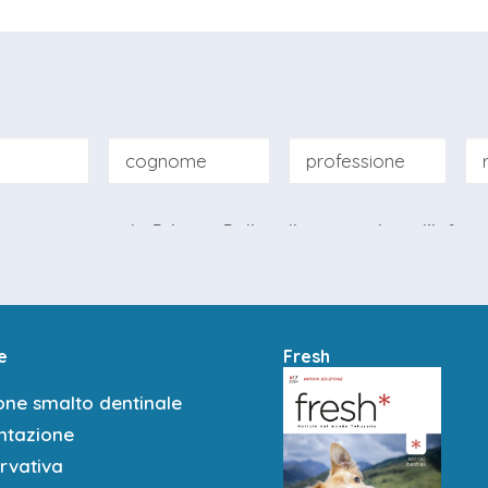
tto e accettato la
Privacy Policy
di questo sito e
l'infor
e
Fresh
one smalto dentinale
tazione
rvativa