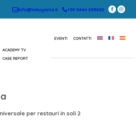
info@tokuyama.it
+39 0444 659650
EVENTI
CONTATTI
ACADEMY TV
CASE REPORT
ia
iversale per restauri in soli 2